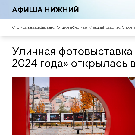
АФИША НИЖНИЙ
Столица закатов
Выставки
Концерты
Фестивали
Лекции
Праздники
Спорт
Т
Уличная фотовыставка
2024 года» открылась 