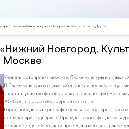
еатры
Спектакли
Кино
Экскурсии
Программы
Мастер-классы
Другое
 «Нижний Новгород. Куль
в Москве
Увидеть фотопроект можно в Парке культуры и отдыха «
В Парке культуры и отдыха «Ходынское поле» (станция 
посетить уличную фотовыставку, посвященную Нижнему
2024 год в статусе «Культурной столицы».
Город победил в первом федеральном конкурсе, орган
столица» при поддержке Президентского фонда культурн
в Нижегородской области проведена мощная трансформ