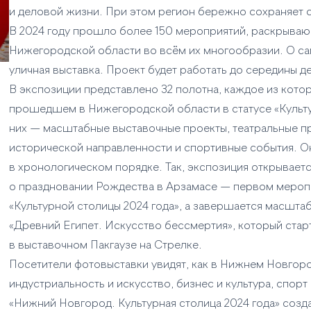
и деловой жизни. При этом регион бережно сохраняет с
В 2024 году прошло более 150 мероприятий, раскрываю
Нижегородской области во всём их многообразии. О сам
уличная выставка. Проект будет работать до середины д
В экспозиции представлено 32 полотна, каждое из кото
прошедшем в Нижегородской области в статусе «Культу
них — масштабные выставочные проекты, театральные п
исторической направленности и спортивные события. О
в хронологическом порядке. Так, экспозиция открывае
о праздновании Рождества в Арзамасе — первом мероп
«Культурной столицы 2024 года», а завершается масшт
«Древний Египет. Искусство бессмертия», который стар
в выставочном Пакгаузе на Стрелке.
Посетители фотовыставки увидят, как в Нижнем Новгоро
индустриальность и искусство, бизнес и культура, спор
«Нижний Новгород. Культурная столица 2024 года» соз