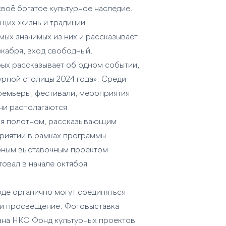
воё богатое культурное наследие.
щих жизнь и традиции
ых значимых из них и рассказывает
екабря, вход свободный.
рых рассказывает об одном событии,
рной столицы 2024 года». Среди
ремьеры, фестивали, мероприятия
ни располагаются
тся полотном, рассказывающим
риятии в рамках программы
абным выставочным проектом
товал в начале октября
де органично могут соединяться
т и просвещение. Фотовыставка
дана НКО Фонд культурных проектов