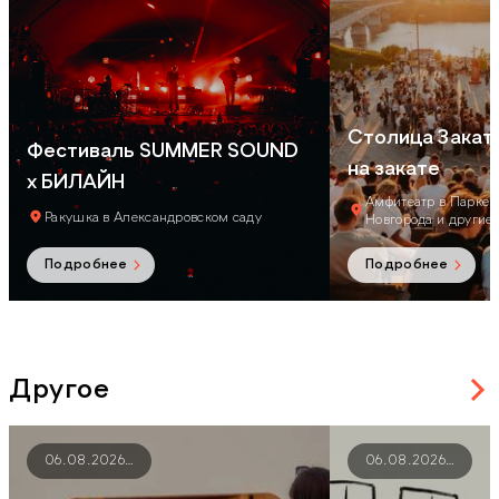
Столица Закат
Фестиваль SUMMER SOUND
на закате
х БИЛАЙН
Амфитеатр в Парке
Ракушка в Александровском саду
Новгорода
и другие
Подробнее
Подробнее
Другое
06.08.2026
…
06.08.2026
…