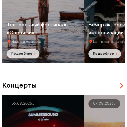
Театральный фестиваль
Вечер актерск
«Специфик»
импровизации 
Нижний Новгород
Центр театрального
Подробнее
Подробнее
Концерты
06.08.2026
…
07.08.2026
…