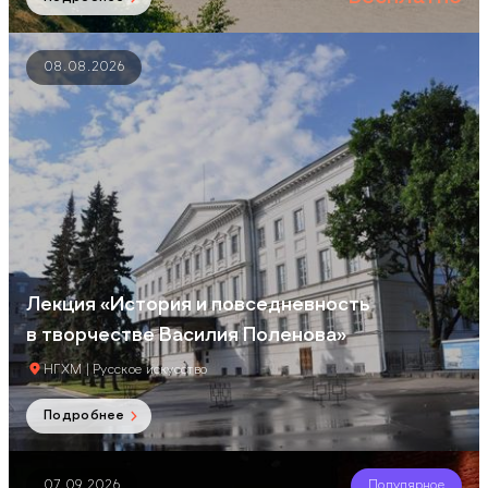
08.08.2026
Лекция «История и повседневность
в творчестве Василия Поленова»
НГХМ | Русское искусство
Подробнее
07.09.2026
Популярное