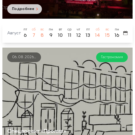
Подробнее
пт
сб
вс
пн
вт
ср
чт
пт
сб
вс
пн
вт
Август
6
7
8
9
10
11
12
13
14
15
16
17
06.08.2026
…
Гастрономия
Спецпроект «Пролив»