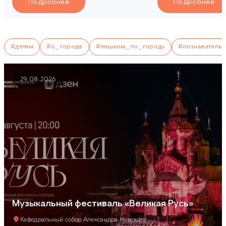
Подробнее
Подробнее
#детям
#о_городе
#пешком_по_городу
#познавательн
29.08.2026
Музыкальный фестиваль «Великая Русь»
Кафедральный собор Александра Невского