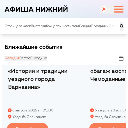
АФИША НИЖНИЙ
Столица закатов
Выставки
Концерты
Фестивали
Лекции
Праздники
Спорт
Театр
Ближайшие события
Сегодня
Завтра
Выходные
«Истории и традиции
«Багаж воспо
уездного города
Чемоданные 
Варнавина»
6 августа 2026 г., 05:00
6 августа 2026 г., 
Усадьба Селиванова
Усадьба Селиванов