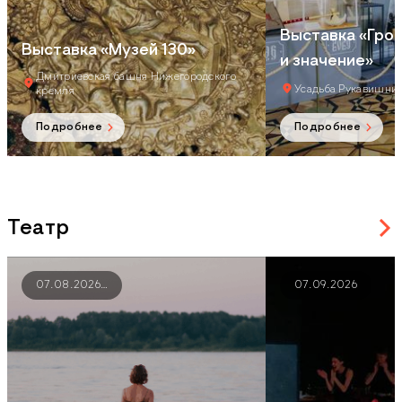
Выставка «Гро
Выставка «Музей 130»
и значение»
Дмитриевская башня Нижегородского
Усадьба Рукавишни
кремля
Подробнее
Подробнее
Театр
07.08.2026
…
07.09.2026