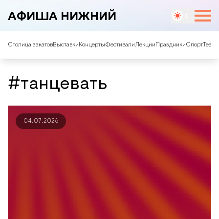
АФИША НИЖНИЙ
Столица закатов
Выставки
Концерты
Фестивали
Лекции
Праздники
Спорт
Театр
#танцевать
04.07.2026