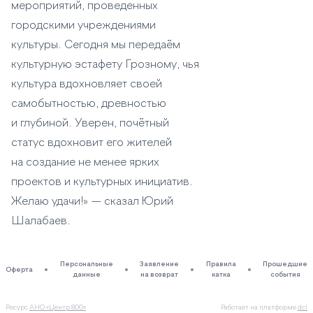
мероприятий, проведенных
городскими учреждениями
культуры. Сегодня мы передаём
культурную эстафету Грозному, чья
культура вдохновляет своей
самобытностью, древностью
и глубиной. Уверен, почётный
статус вдохновит его жителей
на создание не менее ярких
проектов и культурных инициатив.
Желаю удачи!» — сказал Юрий
Шалабаев.
Персональные
Заявление
Правила
Прошедшие
Оферта
данные
на возврат
катка
события
Ресурс
АНО «Центр 800»
Работает на платформе
dcl