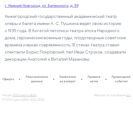
г. Нижний Новгород, ул. Белинского, д. 59
Нижегородский государственный академический театр
оперы и балета имени А. С. Пушкина ведет свою историю
с 1935 года. В богатой летописи театра эпоха Народного
дома, героические военные годы, плодотворные советские
времена и яркая современность. В стенах театра ставил
спектакли Борис Покровский, пел Иван Струков, создавали
декорации Анатолий и Виталий Мазановы.
Персональные
Заявление
Правила
Прошедшие
Оферта
данные
на возврат
катка
события
Ресурс
АНО «Центр 800»
Работает на платформе
dcl
© АНО «Центр 800»
2023–2026