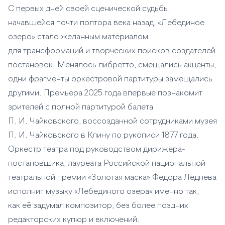
С первых дней своей сценической судьбы,
начавшейся почти полтора века назад, «Лебединое
озеро» стало желанным материалом
для трансформаций и творческих поисков создателей
постановок. Менялось либретто, смещались акценты,
одни фрагменты оркестровой партитуры замещались
другими. Премьера 2025 года впервые познакомит
зрителей с полной партитурой балета
П. И. Чайковского, воссозданной сотрудниками музея
П. И. Чайковского в Клину по рукописи 1877 года.
Оркестр театра под руководством дирижера-
постановщика, лауреата Российской национальной
театральной премии «Золотая маска» Федора Леднева
исполнит музыку «Лебединого озера» именно так,
как её задумал композитор, без более поздних
редакторских купюр и включений.