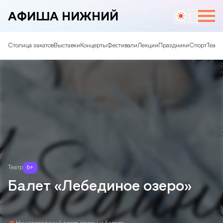
АФИША НИЖНИЙ
Столица закатов
Выставки
Концерты
Фестивали
Лекции
Праздники
Спорт
Театр
Театр
6
+
Балет «Лебединое озеро»