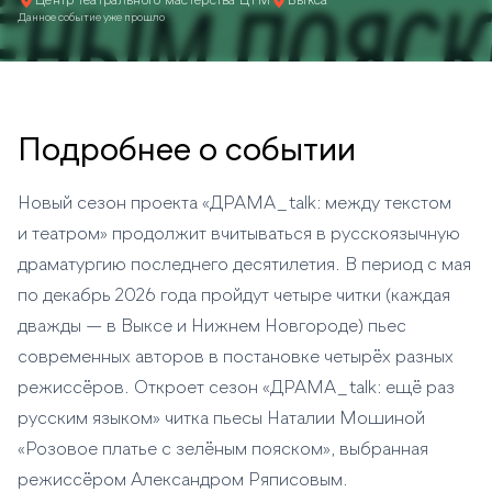
Центр театрального мастерства ЦТМ
Выкса
Данное событие уже прошло
Подробнее о событии
Новый сезон проекта «ДРАМА_talk: между текстом
и театром» продолжит вчитываться в русскоязычную
драматургию последнего десятилетия. В период с мая
по декабрь 2026 года пройдут четыре читки (каждая
дважды — в Выксе и Нижнем Новгороде) пьес
современных авторов в постановке четырёх разных
режиссёров. Откроет сезон «ДРАМА_talk: ещё раз
русским языком» читка пьесы Наталии Мошиной
«Розовое платье с зелёным пояском», выбранная
режиссёром Александром Ряписовым.