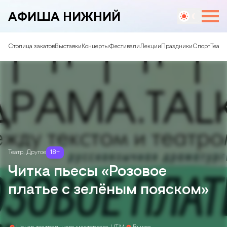
АФИША НИЖНИЙ
Столица закатов
Выставки
Концерты
Фестивали
Лекции
Праздники
Спорт
Театр
Театр
,
Другое
18
+
Читка пьесы «Розовое
платье с зелёным пояском»