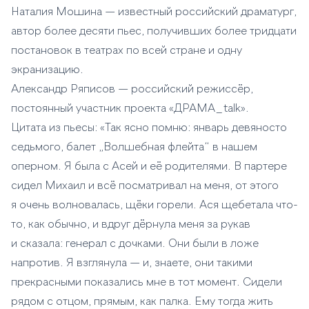
Наталия Мошина — известный российский драматург,
автор более десяти пьес, получивших более тридцати
постановок в театрах по всей стране и одну
экранизацию.
Александр Ряписов — российский режиссёр,
постоянный участник проекта «ДРАМА_talk».
Цитата из пьесы: «Так ясно помню: январь девяносто
седьмого, балет „Волшебная флейта“ в нашем
оперном. Я была с Асей и её родителями. В партере
сидел Михаил и всё посматривал на меня, от этого
я очень волновалась, щёки горели. Ася щебетала что-
то, как обычно, и вдруг дёрнула меня за рукав
и сказала: генерал с дочками. Они были в ложе
напротив. Я взглянула — и, знаете, они такими
прекрасными показались мне в тот момент. Сидели
рядом с отцом, прямым, как палка. Ему тогда жить