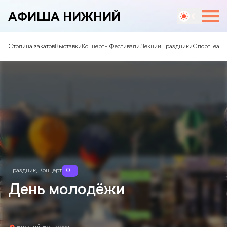
АФИША НИЖНИЙ
Столица закатов
Выставки
Концерты
Фестивали
Лекции
Праздники
Спорт
Театр
Праздник
,
Концерт
0
+
День молодёжи