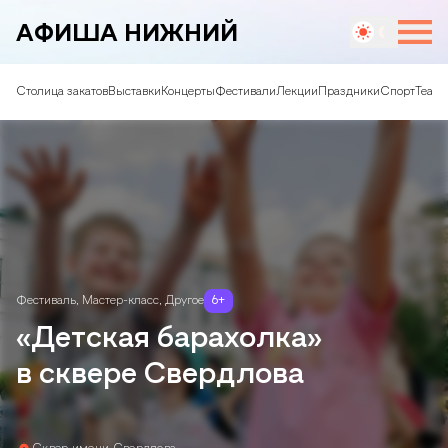
АФИША НИЖНИЙ
Столица закатов
Выставки
Концерты
Фестивали
Лекции
Праздники
Спорт
Театр
Фестиваль
,
Мастер-класс
,
Другое
6
+
«Детская барахолка»
в сквере Свердлова