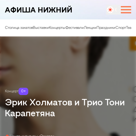
АФИША НИЖНИЙ
Столица закатов
Выставки
Концерты
Фестивали
Лекции
Праздники
Спорт
Театр
Концерт
0
+
Эрик Холматов и Трио Тони
Карапетяна