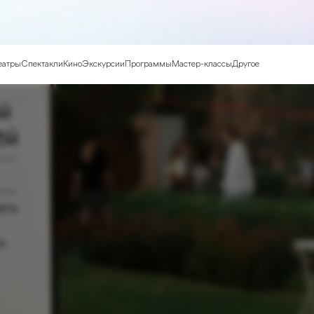
еатры
Спектакли
Кино
Экскурсии
Программы
Мастер-классы
Другое