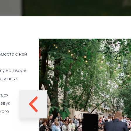
вместе с ней
аду во дворе
ревянных
ться
 звук
кого