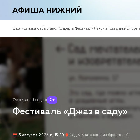
АФИША НИЖНИЙ
Столица закатов
Выставки
Концерты
Фестивали
Лекции
Праздники
Спорт
Т
Фестиваль
,
Концерт
0
+
Фестиваль «Джаз в саду»
Сад мечтателей и изобретателей
15 августа 2026 г., 15:30