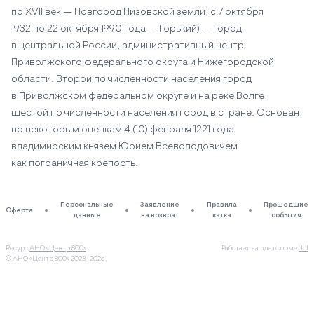
по XVII век — Новгород Низовской земли, с 7 октября
1932 по 22 октября 1990 года — Горький) — город
в центральной России, административный центр
Приволжского федерального округа и Нижегородской
области. Второй по численности населения город
в Приволжском федеральном округе и на реке Волге,
шестой по численности населения город в стране. Основан
по некоторым оценкам 4 (10) февраля 1221 года
владимирским князем Юрием Всеволодовичем
как пограничная крепость.
Персональные
Заявление
Правила
Прошедшие
Оферта
данные
на возврат
катка
события
Ресурс
АНО «Центр 800»
Работает на платформе
dcl
© АНО «Центр 800»
2023–2026