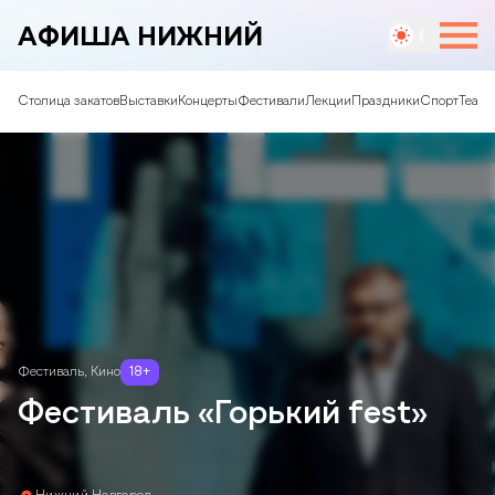
АФИША НИЖНИЙ
Столица закатов
Выставки
Концерты
Фестивали
Лекции
Праздники
Спорт
Театр
Фестиваль
,
Кино
18
+
Фестиваль «Горький fest»