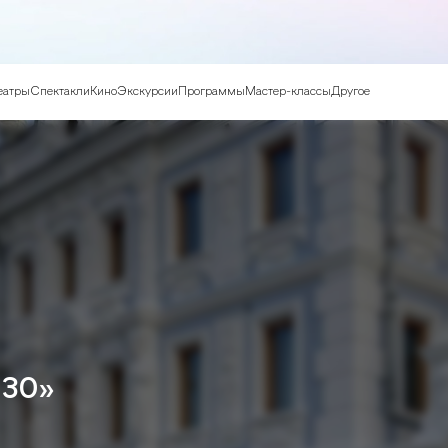
еатры
Спектакли
Кино
Экскурсии
Программы
Мастер-классы
Другое
130»