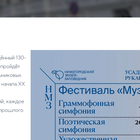
щённый 130-
 пройдёт
шниковых.
 начала XX
ий, каждое
 прошлого