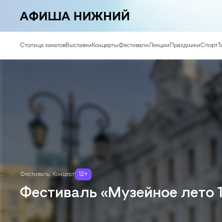
АФИША НИЖНИЙ
Столица закатов
Выставки
Концерты
Фестивали
Лекции
Праздники
Спорт
Т
Фестиваль
,
Концерт
12
+
Фестиваль «Музейное лето 