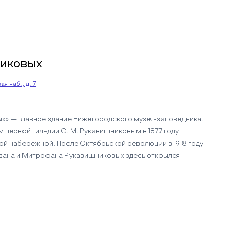
никовых
я наб., д. 7
х» — главное здание Нижегородского музея-заповедника.
 первой гильдии С. М. Рукавишниковым в 1877 году
й набережной. После Октябрьской революции в 1918 году
Ивана и Митрофана Рукавишниковых здесь открылся