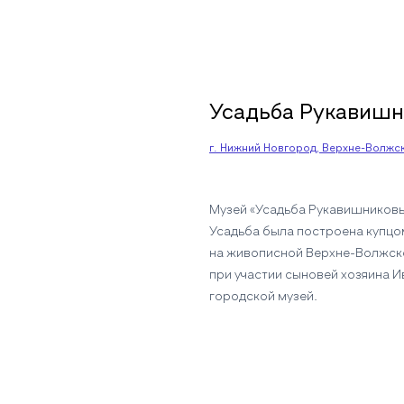
Усадьба Рукавиш
г. Нижний Новгород, Верхне-Волжска
Музей «Усадьба Рукавишниковы
Усадьба была построена купцом
на живописной Верхне-Волжско
при участии сыновей хозяина 
городской музей.