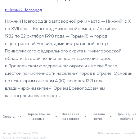
г. Нижний Новгород
Нижний Новгород (в разговорной речи часто — Нижний, c XIII
по XVII век — Новгород Низовской земли, с 7 октября
1932 по 22 октября 1990 года — Горький) — город
в центральной России, административный центр
Приволжского федерального округа и Нижегородской
области. Второй по численности населения город
в Приволжском федеральном округе и на реке Волге,
шестой по численности населения город в стране. Основан
по некоторым оценкам 4 (10) февраля 1221 года
владимирским князем Юрием Всеволодовичем
как пограничная крепость.
Персональные
Заявление
Правила
Прошедшие
Оферта
данные
на возврат
катка
события
Ресурс
АНО «Центр 800»
Работает на платформе
dcl
© АНО «Центр 800»
2023–2026