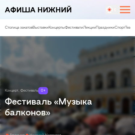
АФИША НИЖНИЙ
Столица закатов
Выставки
Концерты
Фестивали
Лекции
Праздники
Спорт
Театр
Концерт
,
Фестиваль
0
+
Фестиваль «Музыка
балконов»