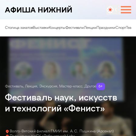
АФИША НИЖНИЙ
Столица закатов
Выставки
Концерты
Фестивали
Лекции
Праздники
Спорт
Театр
Фестиваль
,
Лекция
,
Экскурсия
,
Мастер-класс
,
Другое
6
+
Фестиваль наук, искусств
и технологий «Фенист»
Волго-Вятский филиал ГМИИ им. А.С. Пушкина (Арсенал)