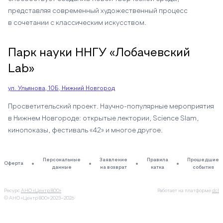
представляя современный художественный процесс
в сочетании с классическим искусством.
Парк науки ННГУ «Лобачевский
Lab»
ул. Ульянова, 10Б, Нижний Новгород
Просветительский проект. Научно-популярные мероприятия
в Нижнем Новгороде: открытые лектории, Science Slam,
кинопоказы, фестиваль «42» и многое другое.
Персональные
Заявление
Правила
Прошедшие
Оферта
данные
на возврат
катка
события
Ресурс
АНО «Центр 800»
Работает на платформе
dcl
© АНО «Центр 800»
2023–2026