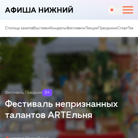
АФИША НИЖНИЙ
Столица закатов
Выставки
Концерты
Фестивали
Лекции
Праздники
Спорт
Театр
Фестиваль
,
Праздник
0
+
Фестиваль непризнанных
талантов ARTЕльня