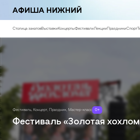
АФИША НИЖНИЙ
Столица закатов
Выставки
Концерты
Фестивали
Лекции
Праздники
Спорт
Т
Фестиваль
,
Концерт
,
Праздник
,
Мастер-класс
0
+
Фестиваль «Золотая хохлом