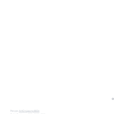
О
Ресурс
АНО «Центр 800»