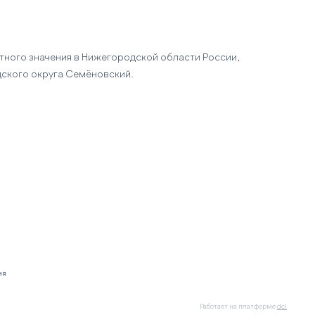
стного значения в Нижегородской области России,
ского округа Семёновский.
ия
Работает на платформе
dcl