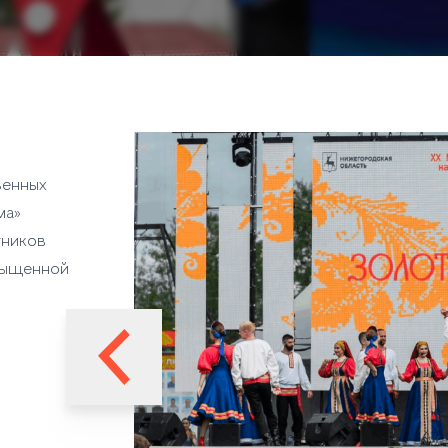
венных
ма»
тников
асыщенной