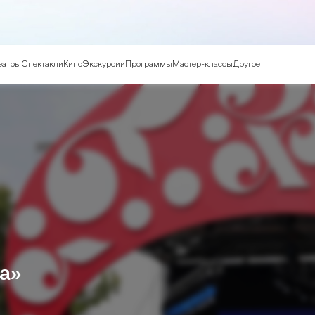
еатры
Спектакли
Кино
Экскурсии
Программы
Мастер-классы
Другое
а»