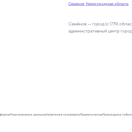
Семёнов, Нижегородская область
Семёнов — город (с 1779) обла
административный центр город
ферта
Персональные данные
Заявление на возврат
Правила катка
Прошедшие событ