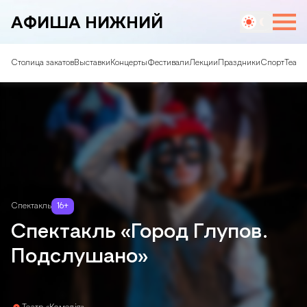
АФИША НИЖНИЙ
Столица закатов
Выставки
Концерты
Фестивали
Лекции
Праздники
Спорт
Театр
Спектакль
16
+
Спектакль «Город Глупов.
Подслушано»