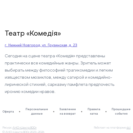
Театр «Комедiя»
г. Нижний Новгород, ул. Грузинская, д. 23
Сегодня на сцене театра «Комедiя» представлены
практически все комедийные жанры. Зритель может
выбирать между философией трагикомедии и легким
изяществом мюзиклов, между сатирой и комедийно-
лирической стихией, сарказму памфлета предпочесть
иронию комедии нравов.
Персональные
Заявление
Правила
Прошедшие
Оферта
данные
на возврат
катка
события
Ресурс
АНО «Центр 800»
Работает на платформе
dcl
© АНО «Центр 800»
2023–2026