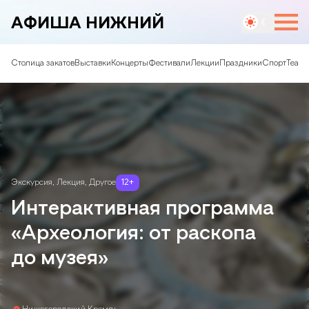
АФИША НИЖНИЙ
Столица закатов
Выставки
Концерты
Фестивали
Лекции
Праздники
Спорт
Театр
Экскурсия
,
Лекция
,
Другое
12
+
Интерактивная программа
«Археология: от раскопа
до музея»