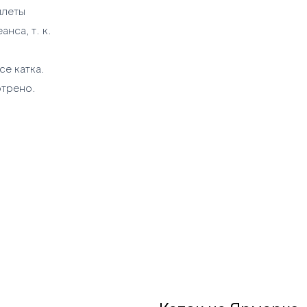
илеты
анса, т. к.
е катка.
отрено.