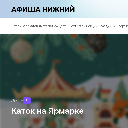
АФИША НИЖНИЙ
Столица закатов
Выставки
Концерты
Фестивали
Лекции
Праздники
Спорт
Т
Другое
3
+
Каток на Ярмарке