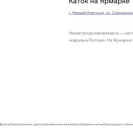
Каток на Ярмарке
г. Нижний Новгород, ул. Совнаркомо
Нижегородская ярмарка — наст
«кармана России». На Ярмарке у
ферта
Персональные данные
Заявление на возврат
Правила катка
Прошедшие событ