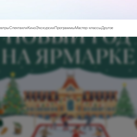
еатры
Спектакли
Кино
Экскурсии
Программы
Мастер-классы
Другое