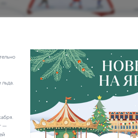
ительно
 льда.
кабря.
г —
ей