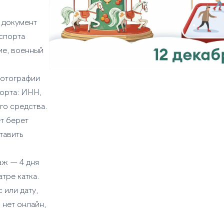
 документ
спорта
ие, военный
,
фотографии
орта: ИНН,
го средства.
т берет
тавить
аж — 4 дня
атре катка.
 или дату,
 нет онлайн,