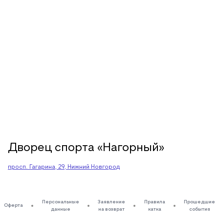
Дворец спорта «Нагорный»
просп. Гагарина, 29, Нижний Новгород
Персональные
Заявление
Правила
Прошедшие
Оферта
данные
на возврат
катка
события