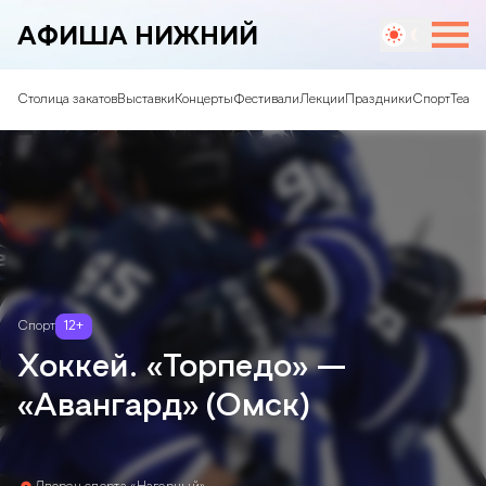
АФИША НИЖНИЙ
Столица закатов
Выставки
Концерты
Фестивали
Лекции
Праздники
Спорт
Театр
Спорт
12
+
Хоккей. «Торпедо» —
«Авангард» (Омск)