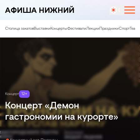
АФИША НИЖНИЙ
Столица закатов
Выставки
Концерты
Фестивали
Лекции
Праздники
Спорт
Театр
Концерт
12
+
Концерт «Демон
гастрономии на курорте»