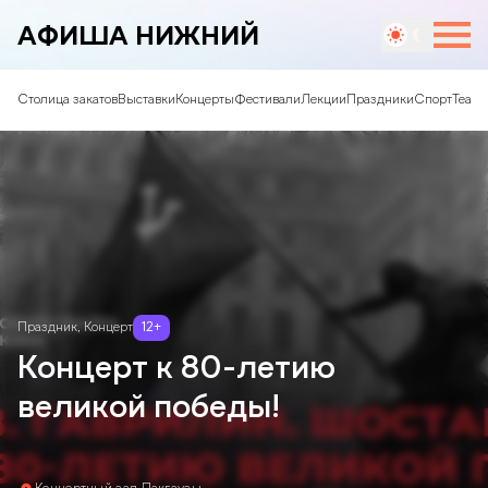
АФИША НИЖНИЙ
Столица закатов
Выставки
Концерты
Фестивали
Лекции
Праздники
Спорт
Театр
Праздник
,
Концерт
12
+
Концерт к 80-летию
великой победы!