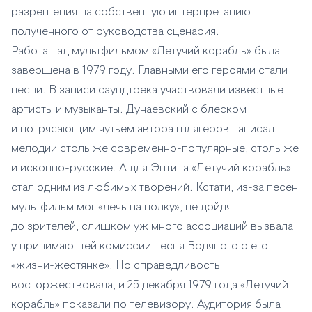
разрешения на собственную интерпретацию
полученного от руководства сценария.
Работа над мультфильмом «Летучий корабль» была
завершена в 1979 году. Главными его героями стали
песни. В записи саундтрека участвовали известные
артисты и музыканты. Дунаевский с блеском
и потрясающим чутьем автора шлягеров написал
мелодии столь же современно-популярные, столь же
и исконно-русские. А для Энтина «Летучий корабль»
стал одним из любимых творений. Кстати, из-за песен
мультфильм мог «лечь на полку», не дойдя
до зрителей, слишком уж много ассоциаций вызвала
у принимающей комиссии песня Водяного о его
«жизни-жестянке». Но справедливость
восторжествовала, и 25 декабря 1979 года «Летучий
корабль» показали по телевизору. Аудитория была