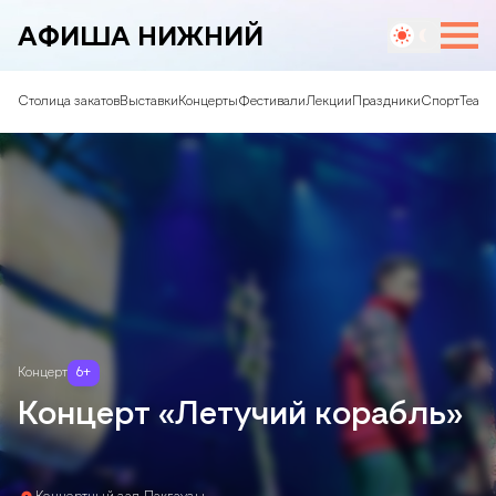
АФИША НИЖНИЙ
Столица закатов
Выставки
Концерты
Фестивали
Лекции
Праздники
Спорт
Театр
Концерт
6
+
Концерт «Летучий корабль»