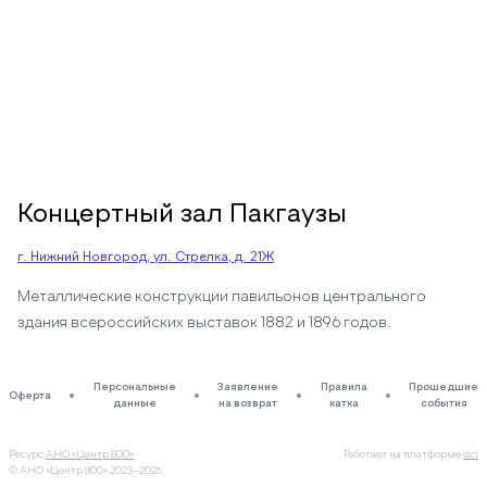
Концертный зал Пакгаузы
г. Нижний Новгород, ул. Стрелка, д. 21Ж
Металлические конструкции павильонов центрального
здания всероссийских выставок 1882 и 1896 годов.
Персональные
Заявление
Правила
Прошедшие
Оферта
данные
на возврат
катка
события
Ресурс
АНО «Центр 800»
Работает на платформе
dcl
© АНО «Центр 800»
2023–2026