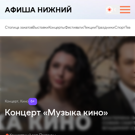
АФИША НИЖНИЙ
Столица закатов
Выставки
Концерты
Фестивали
Лекции
Праздники
Спорт
Театр
Концерт
,
Кино
6
+
Концерт «Музыка кино»