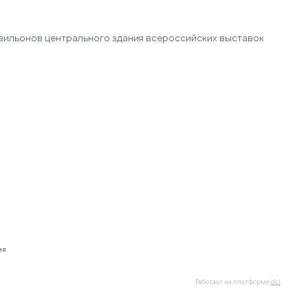
вильонов центрального здания всероссийских выставок
ия
Работает на платформе
dcl