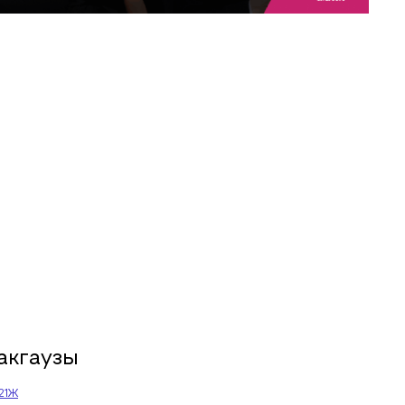
акгаузы
 21Ж