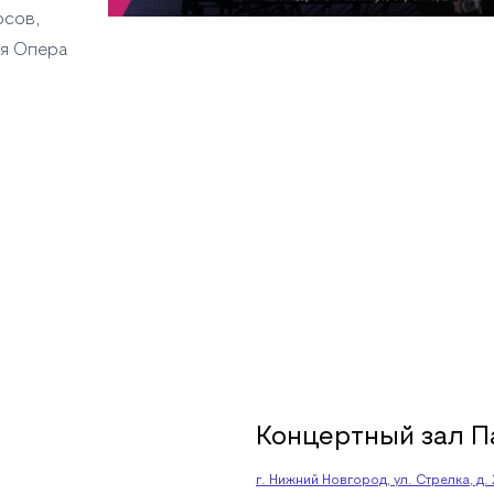
рсов,
ая Опера
Концертный зал П
г. Нижний Новгород, ул. Стрелка, д.