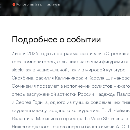
Концертный зал Пакгаузы
Подробнее о событии
7 июня 2026 года в программе фестиваля «Стрелка» з
трех композиторов, ставших знаковыми фигурами эпо
siècle как в национальной, так и в мировой культуре
Скрябина, Василия Калинникова и Кароля Шимановс
Сочинения прозвучат в исполнении солистов нижег
оперы заслуженной артистки России Надежды Павл
и Сергея Година, одного из лучших современных пи
лауреата международного конкурса им. П. И. Чайков
Валентина Малинина и оркестра La Voce Strumentale
Нижегородского театра оперы и балета имени А. С. 