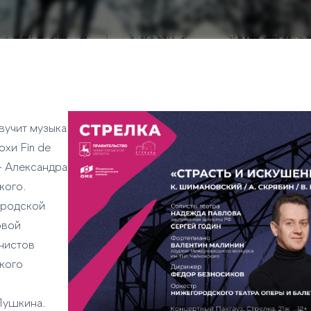
вучит музыка
хи Fin de
 — Александра
кого.
ородской
овой
анистов
кого
Пушкина.