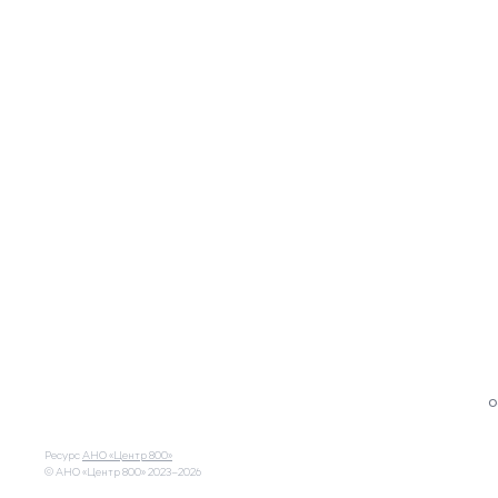
О
Ресурс
АНО «Центр 800»
© АНО «Центр 800»
2023–2026