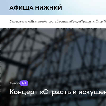
АФИША НИЖНИЙ
Столица закатов
Выставки
Концерты
Фестивали
Лекции
Праздники
Спорт
Т
Концерт
12
+
Концерт «Страсть и искуше