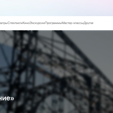
еатры
Спектакли
Кино
Экскурсии
Программы
Мастер-классы
Другое
ние»