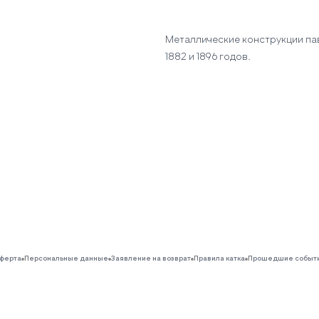
Металлические конструкции па
1882 и 1896 годов.
ферта
Персональные данные
Заявление на возврат
Правила катка
Прошедшие событ