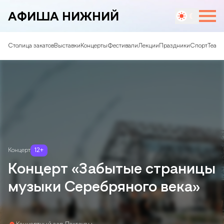
АФИША НИЖНИЙ
Столица закатов
Выставки
Концерты
Фестивали
Лекции
Праздники
Спорт
Театр
Концерт
12
+
Концерт «Забытые страницы
музыки Серебряного века»