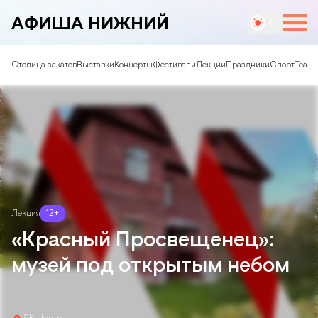
АФИША НИЖНИЙ
Столица закатов
Выставки
Концерты
Фестивали
Лекции
Праздники
Спорт
Театр
Лекция
12
+
«Красный Просвещенец»:
музей под открытым небом