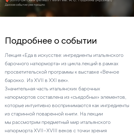
Волго-Вятский филиал ГМИИ им. А.С. Пушкина (Арсенал)
Данное событие уже прошло
Подробнее о событии
Лекция «Еда в искусстве: ингредиенты итальянского
барочного натюрморта» из цикла лекций в рамках
просветительской программы к выставке «Вечное
барокко. Из XVII в XXI век».
Значительная часть итальянских барочных
натюрмортов составлена из «съедобных» элементов,
которые интуитивно воспринимаются как ингредиенты
из старинной поваренной книги. На лекции
мы рассмотрим предметный мир итальянского
натюрморта XVII–XVIII веков с точки зрения