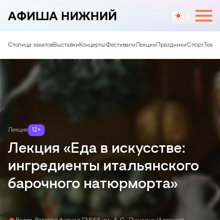
АФИША НИЖНИЙ
Столица закатов
Выставки
Концерты
Фестивали
Лекции
Праздники
Спорт
Театр
Лекция
12
+
Лекция «Еда в искусстве:
ингредиенты итальянского
барочного натюрморта»