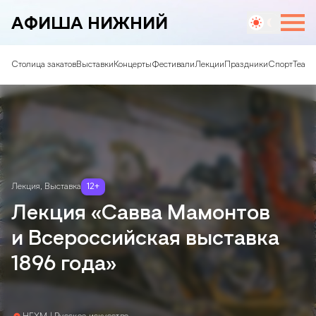
АФИША НИЖНИЙ
Столица закатов
Выставки
Концерты
Фестивали
Лекции
Праздники
Спорт
Театр
Лекция
,
Выставка
12
+
Лекция «Савва Мамонтов
и Всероссийская выставка
1896 года»