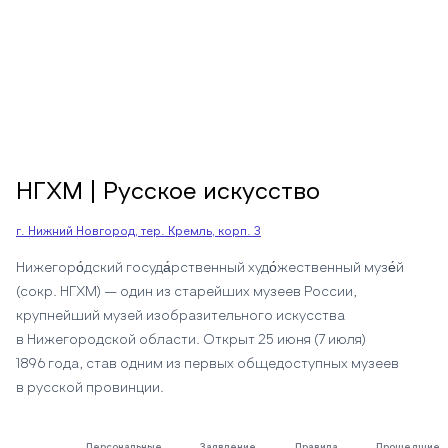
НГХМ | Русское искусство
г. Нижний Новгород, тер. Кремль, корп. 3
Нижегоро́дский госуда́рственный худо́жественный музе́й
(сокр. НГХМ) — один из старейших музеев России,
крупнейший музей изобразительного искусства
в Нижегородской области. Открыт 25 июня (7 июля)
1896 года, став одним из первых общедоступных музеев
в русской провинции.
Персональные
Заявление
Правила
Прошедшие