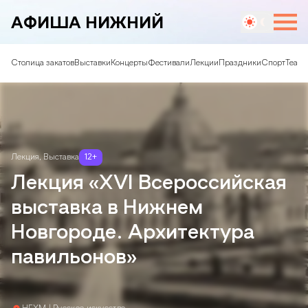
АФИША НИЖНИЙ
Столица закатов
Выставки
Концерты
Фестивали
Лекции
Праздники
Спорт
Театр
Лекция
,
Выставка
12
+
Лекция «XVI Всероссийская
выставка в Нижнем
Новгороде. Архитектура
павильонов»