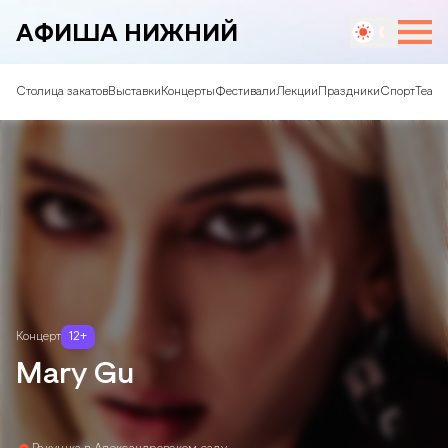
АФИША НИЖНИЙ
Столица закатов
Выставки
Концерты
Фестивали
Лекции
Праздники
Спорт
Театр
Концерт
12
+
Mary Gu