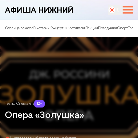
АФИША НИЖНИЙ
Столица закатов
Выставки
Концерты
Фестивали
Лекции
Праздники
Спорт
Театр
Театр
,
Спектакль
12
+
Опера «Золушка»