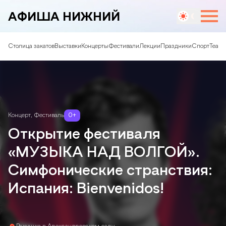
АФИША НИЖНИЙ
Столица закатов
Выставки
Концерты
Фестивали
Лекции
Праздники
Спорт
Театр
Концерт
,
Фестиваль
0
+
Открытие фестиваля
«МУЗЫКА НАД ВОЛГОЙ».
Симфонические странствия:
Испания: Bienvenidos!