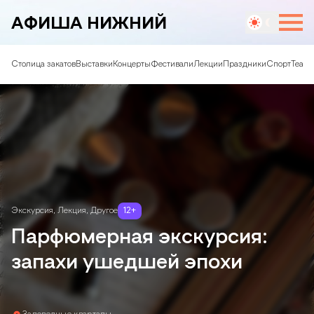
АФИША НИЖНИЙ
Столица закатов
Выставки
Концерты
Фестивали
Лекции
Праздники
Спорт
Театр
Экскурсия
,
Лекция
,
Другое
12
+
Парфюмерная экскурсия:
запахи ушедшей эпохи