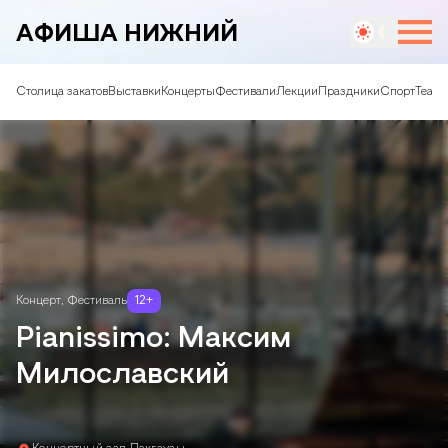
АФИША НИЖНИЙ
Столица закатов
Выставки
Концерты
Фестивали
Лекции
Праздники
Спорт
Театр
Концерт
,
Фестиваль
12
+
Pianissimo: Максим
Милославский