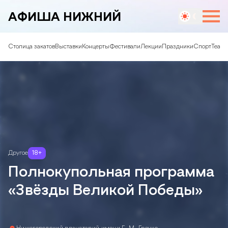
АФИША НИЖНИЙ
Столица закатов
Выставки
Концерты
Фестивали
Лекции
Праздники
Спорт
Театр
Другое
18
+
Полнокупольная программа
«Звёзды Великой Победы»