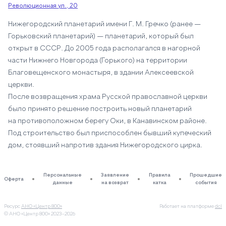
Революционная ул., 20
Нижегородский планетарий имени Г. М. Гречко (ранее —
Горьковский планетарий) — планетарий, который был
открыт в СССР. До 2005 года располагался в нагорной
части Нижнего Новгорода (Горького) на территории
Благовещенского монастыря, в здании Алексеевской
церкви.
После возвращения храма Русской православной церкви
было принято решение построить новый планетарий
на противоположном берегу Оки, в Канавинском районе.
Под строительство был приспособлен бывший купеческий
дом, стоявший напротив здания Нижегородского цирка.
Персональные
Заявление
Правила
Прошедшие
Оферта
данные
на возврат
катка
события
Ресурс
АНО «Центр 800»
Работает на платформе
dcl
© АНО «Центр 800»
2023–2026