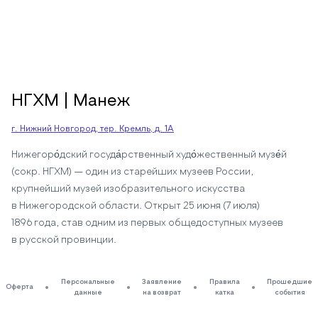
НГХМ | Манеж
г. Нижний Новгород, тер. Кремль, д. 1А
Нижегоро́дский госуда́рственный худо́жественный музе́й
(сокр. НГХМ) — один из старейших музеев России,
крупнейший музей изобразительного искусства
в Нижегородской области. Открыт 25 июня (7 июля)
1896 года, став одним из первых общедоступных музеев
в русской провинции.
Персональные
Заявление
Правила
Прошедшие
Оферта
данные
на возврат
катка
события