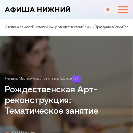
АФИША НИЖНИЙ
Столица закатов
Выставки
Концерты
Фестивали
Лекции
Праздники
Спорт
Театр
Лекция
,
Мастер-класс
,
Выставка
,
Другое
6
+
Рождественская Арт-
реконструкция:
Тематическое занятие