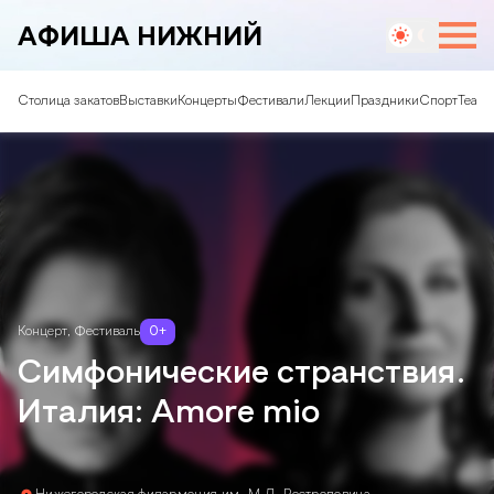
АФИША НИЖНИЙ
Столица закатов
Выставки
Концерты
Фестивали
Лекции
Праздники
Спорт
Театр
Концерт
,
Фестиваль
0
+
Симфонические странствия.
Италия: Amore mio