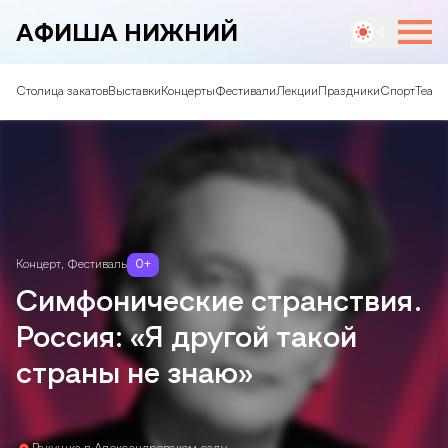
АФИША НИЖНИЙ
Столица закатов
Выставки
Концерты
Фестивали
Лекции
Праздники
Спорт
Театр
Концерт
,
Фестиваль
0
+
Симфонические странствия.
Россия: «Я другой такой
страны не знаю»