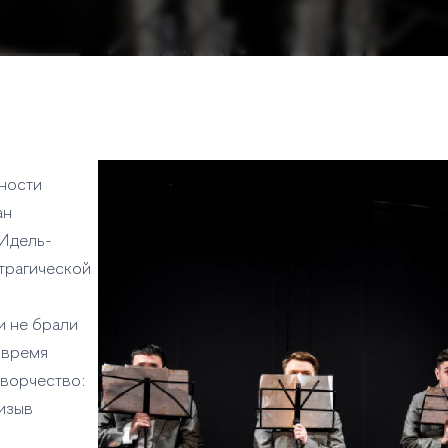
ности
ан
«Идель-
 трагической
и не брали
 время
ворчество:
ризыв