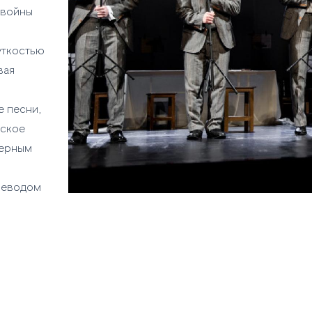
 войны
уткостью
вая
е песни,
еское
верным
ереводом