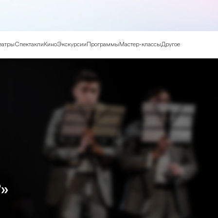
еатры
Спектакли
Кино
Экскурсии
Программы
Мастер-классы
Другое
?»