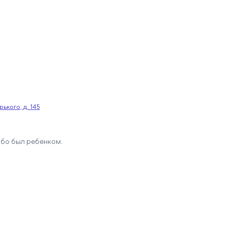
ького, д. 145
либо был ребенком.