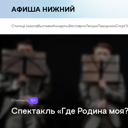
АФИША НИЖНИЙ
Столица закатов
Выставки
Концерты
Фестивали
Лекции
Праздники
Спорт
Т
Спектакль
12
+
Спектакль «Где Родина моя