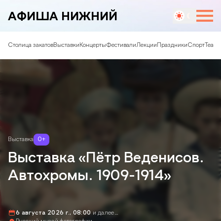
АФИША НИЖНИЙ
Столица закатов
Выставки
Концерты
Фестивали
Лекции
Праздники
Спорт
Театр
Выставка
0
+
Выставка «Пётр Веденисов.
Автохромы. 1909-1914»
6 августа 2026 г., 08:00
и далее…