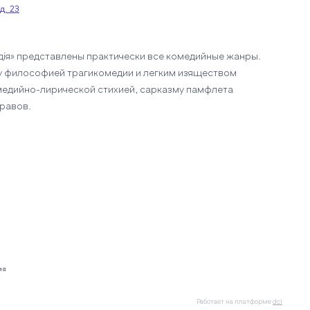
д. 23
дiя» представлены практически все комедийные жанры.
у философией трагикомедии и легким изяществом
медийно-лирической стихией, сарказму памфлета
равов.
ия
Работает на платформе
dcl