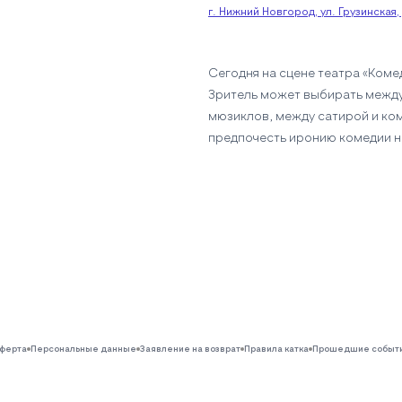
г. Нижний Новгород, ул. Грузинская, 
Сегодня на сцене театра «Коме
Зритель может выбирать межд
мюзиклов, между сатирой и ко
предпочесть иронию комедии н
ферта
Персональные данные
Заявление на возврат
Правила катка
Прошедшие событ