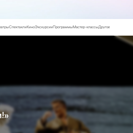
еатры
Спектакли
Кино
Экскурсии
Программы
Мастер-классы
Другое
!»