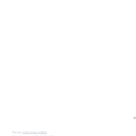
О
Ресурс
АНО «Центр 800»