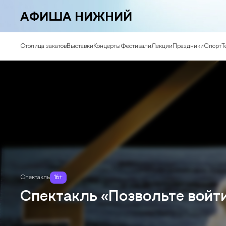
АФИША НИЖНИЙ
Столица закатов
Выставки
Концерты
Фестивали
Лекции
Праздники
Спорт
Т
Спектакль
16
+
Спектакль «Позвольте войти