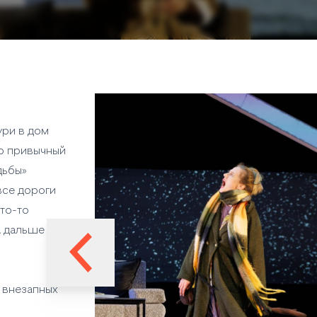
ури в дом
го привычный
дьбы»
все дороги
то-то
 А дальше —
 внезапных