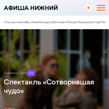
АФИША НИЖНИЙ
Столица закатов
Выставки
Концерты
Фестивали
Лекции
Праздники
Спорт
Театр
Спектакль
,
Театр
12
+
Спектакль «Сотворившая
чудо»