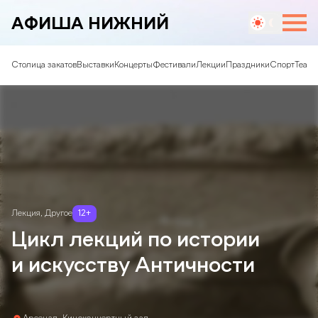
АФИША НИЖНИЙ
Столица закатов
Выставки
Концерты
Фестивали
Лекции
Праздники
Спорт
Театр
Лекция
,
Другое
12
+
Цикл лекций по истории
и искусству Античности