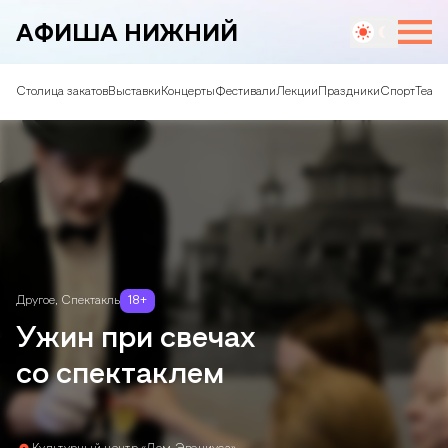
АФИША НИЖНИЙ
Столица закатов
Выставки
Концерты
Фестивали
Лекции
Праздники
Спорт
Театр
Другое
,
Спектакль
18
+
Ужин при свечах
со спектаклем