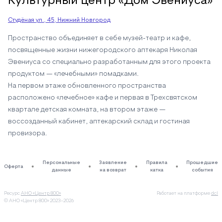
Культурный центр «Дом Эвениуса»
Студёная ул., 45, Нижний Новгород
Пространство объединяет в себе музей-театр и кафе,
посвященные жизни нижегородского аптекаря Николая
Эвениуса со специально разработанным для этого проекта
продуктом — «лечебными» помадками.
На первом этаже обновленного пространства
расположено «лечебное» кафе и первая в Трехсвятском
квартале детская комната, на втором этаже —
воссозданный кабинет, аптекарский склад и гостиная
провизора.
Персональные
Заявление
Правила
Прошедшие
Оферта
данные
на возврат
катка
события
Ресурс
АНО «Центр 800»
Работает на платформе
dcl
© АНО «Центр 800»
2023–2026