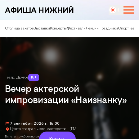
АФИША НИЖНИЙ
Столица закатов
Выставки
Концерты
Фестивали
Лекции
Праздники
Спорт
Театр
Театр
,
Другое
18
+
Вечер актерской
импровизации «Наизнанку»
7 сентября 2026 г., 16:00
Центр театрального мастерства ЦТМ
Билеты приобретаются