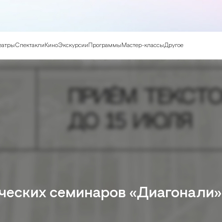
еатры
Спектакли
Кино
Экскурсии
Программы
Мастер-классы
Другое
ических семинаров «Диагонали»