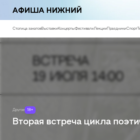
АФИША НИЖНИЙ
Столица закатов
Выставки
Концерты
Фестивали
Лекции
Праздники
Спорт
Т
Другое
18
+
Вторая встреча цикла поэт