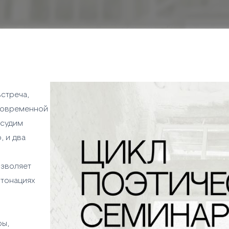
встреча,
современной
бсудим
, и два
озволяет
нтонациях
ры,