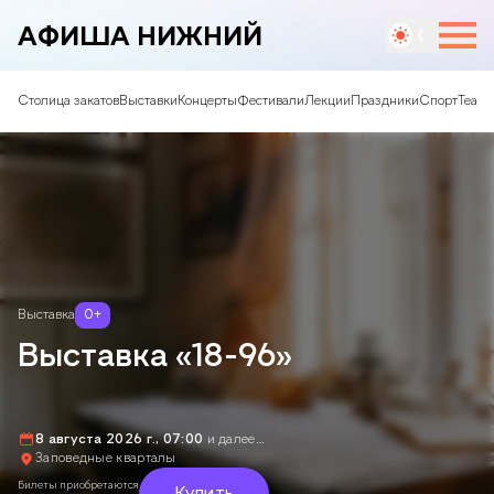
АФИША НИЖНИЙ
Столица закатов
Выставки
Концерты
Фестивали
Лекции
Праздники
Спорт
Театр
Выставка
0
+
Выставка «18-96»
8 августа 2026 г., 07:00
и далее…
Заповедные кварталы
Билеты приобретаются