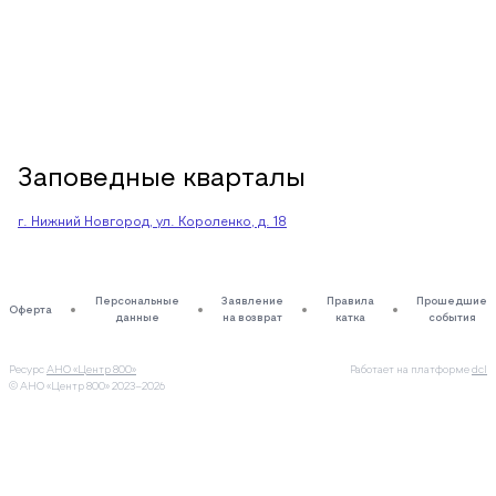
Заповедные кварталы
г. Нижний Новгород, ул. Короленко, д. 18
Персональные
Заявление
Правила
Прошедшие
Оферта
данные
на возврат
катка
события
Ресурс
АНО «Центр 800»
Работает на платформе
dcl
© АНО «Центр 800»
2023–2026