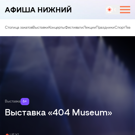
АФИША НИЖНИЙ
Столица закатов
Выставки
Концерты
Фестивали
Лекции
Праздники
Спорт
Театр
Выставка
6
+
Выставка «404 Museum»