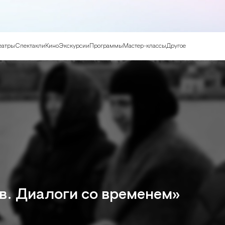
еатры
Спектакли
Кино
Экскурсии
Программы
Мастер-классы
Другое
. Диалоги со временем»