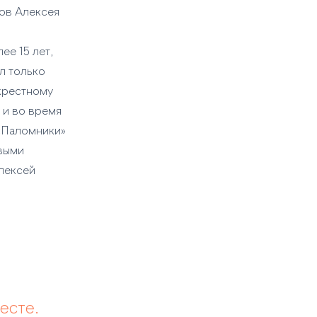
тов Алексея
ее 15 лет,
л только
крестному
 и во время
 «Паломники»
выми
Алексей
есте.