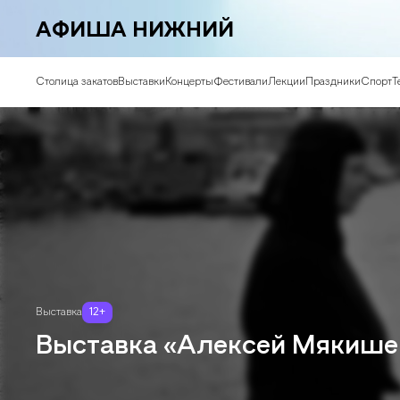
АФИША НИЖНИЙ
Столица закатов
Выставки
Концерты
Фестивали
Лекции
Праздники
Спорт
Т
Выставка
12
+
Выставка «Алексей Мякишев