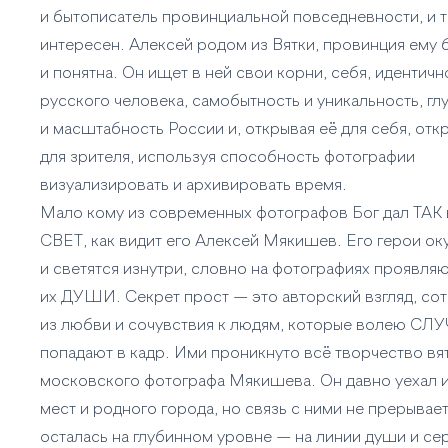
и бытописатель провинциальной повседневности, и 
интересен. Алексей родом из Вятки, провинция ему 
и понятна. Он ищет в ней свои корни, себя, идентичн
русского человека, самобытность и уникальность, гл
и масштабность России и, открывая её для себя, отк
для зрителя, используя способность фотографии
визуализировать и архивировать время.
Мало кому из современных фотографов Бог дал ТАК 
СВЕТ, как видит его Алексей Мякишев. Его герои ок
и светятся изнутри, словно на фотографиях проявля
их ДУШИ. Секрет прост — это авторский взгляд, со
из любви и сочувствия к людям, которые волею СЛ
попадают в кадр. Ими проникнуто всё творчество вя
московского фотографа Мякишева. Он давно уехал 
мест и родного города, но связь с ними не прерывает
осталась на глубинном уровне — на линии души и се