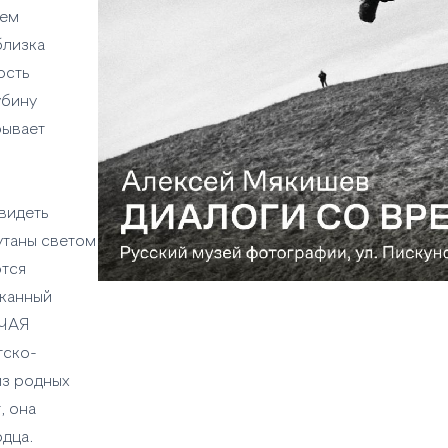
тем
близка
ость
убину
рывает
видеть
утаны светом
ются
тканный
УЧАЯ
тcко-
из родных
, она
рдца.