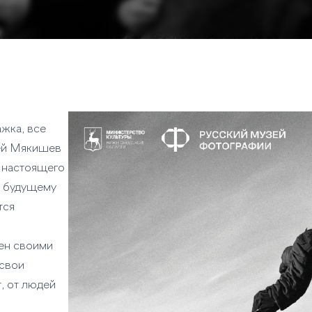
ажка, все
сей Мякишев
 настоящего
м будущему
тся
ен своими
 свои
, от людей